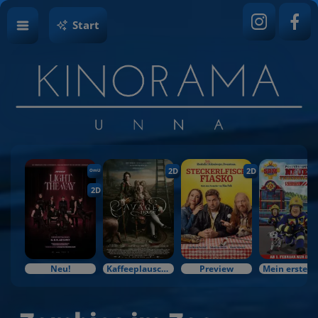
Start
2D
2D
OmU
2D
Neu!
Kaffeeplausch & Kinozauber
Preview