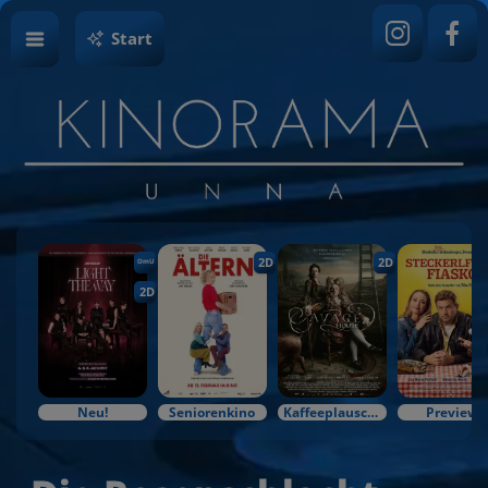
Start
2D
2D
OmU
2D
Neu!
Seniorenkino
Kaffeeplausch & Kinozauber
Preview