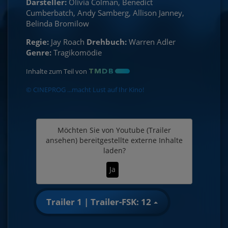
Darsteller:
Olivia Colman, Benedict
Cumberbatch, Andy Samberg, Allison Janney,
Belinda Bromilow
Regie:
Jay Roach
Drehbuch:
Warren Adler
Genre:
Tragikomödie
Inhalte zum Teil von
© CINEPROG ...macht Lust auf Ihr Kino!
Möchten Sie von
Youtube (Trailer
ansehen)
bereitgestellte externe Inhalte
laden?
Ja
Trailer 1 | Trailer-FSK: 12