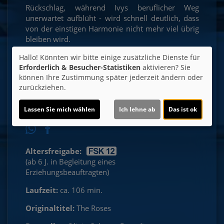
Rückschlag, während Ivys beruflicher Weg
unerwartet aufblüht - wird schnell deutlich, dass
von der einstigen Harmonie nicht mehr viel übrig
bleiben wird.
Hallo! Könnten wir bitte einige zusätzliche Dienste für
Ticket-Alarm
Erforderlich & Besucher-Statistiken
aktivieren? Sie
können Ihre Zustimmung später jederzeit ändern oder
zurückziehen.
Lassen Sie mich wählen
Ich lehne ab
Das ist ok
Altersfreigabe:
(ab 6 J. in Begleitung eines
Erziehungsbeauftragten)
Laufzeit:
ca. 106 min.
Originaltitel:
The Roses