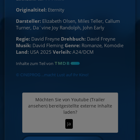
Originaltitel:
Eternity
Darsteller:
Elizabeth Olsen, Miles Teller, Callum
Turner, Da´vine Joy Randolph, John Early
Regie:
David Freyne
Drehbuch:
David Freyne
Musik:
David Fleming
Genre:
Romanze, Komödie
Land:
USA 2025
Verleih:
A24/DCM
Inhalte zum Teil von
© CINEPROG ...macht Lust auf Ihr Kino!
Möchten Sie von
Youtube (Trailer
ansehen)
bereitgestellte externe Inhalte
laden?
Ja