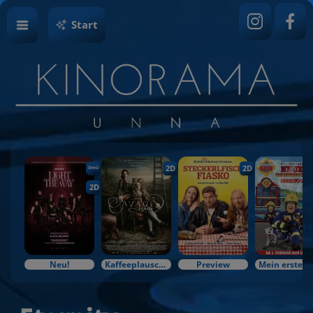
Start
2D
2D
OmU
2D
Neu!
Kaffeeplausch & Kinozauber
Preview