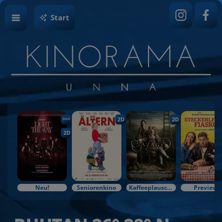
Start
2D
2D
OmU
2D
Neu!
Seniorenkino
Kaffeeplausch & Kinozauber
Preview