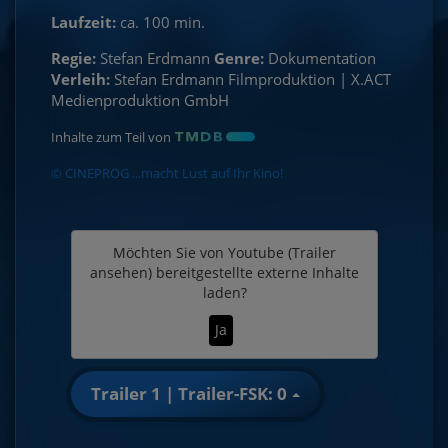
Laufzeit:
ca. 100 min.
Regie:
Stefan Erdmann
Genre:
Dokumentation
Verleih:
Stefan Erdmann Filmproduktion | X.ACT
Medienproduktion GmbH
Inhalte zum Teil von
© CINEPROG ...macht Lust auf Ihr Kino!
Möchten Sie von
Youtube (Trailer
ansehen)
bereitgestellte externe Inhalte
laden?
Ja
Trailer 1 | Trailer-FSK: 0