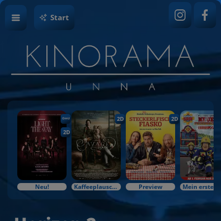
Start
2D
2D
OmU
2D
Neu!
Kaffeeplausch & Kinozauber
Preview