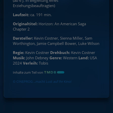
(ab 6 J. in Begleitung eines
Erziehungsbeauftragten)
Laufzeit:
ca. 191 min.
Originaltitel:
Horizon: An American Saga
Chapter 2
Darsteller:
Kevin Costner, Sienna Miller, Sam
Worthington, Jamie Campbell Bower, Luke Wilson
Regie:
Kevin Costner
Drehbuch:
Kevin Costner
Musik:
John Debney
Genre:
Western
Land:
USA
2024
Verleih:
Tobis
Inhalte zum Teil von
© CINEPROG ...macht Lust auf Ihr Kino!