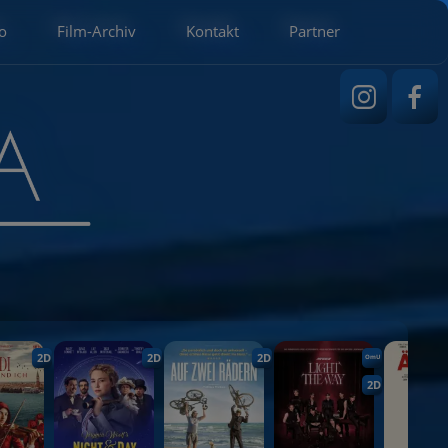
o
Film-Archiv
Kontakt
Partner
2D
2D
2D
OmU
2D