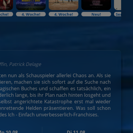
oche!
4. Woche!
4. Woche!
Neu!
Seniore
fin, Patrick Delage
n nun als Schauspieler allerlei Chaos an. Als sie
eren, machen sie sich sofort auf die Suche nach
gischen Buches und schaffen es tatsächlich, ein
lich lange, bis ihr Plan nach hinten losgeht und
elbst angerichtete Katastrophe erst mal wieder
denrettende Helden präsentieren. Was soll schon
es Ich - Einfach unverbesserlich-Franchises.
o 10.08.
Di 11.08.