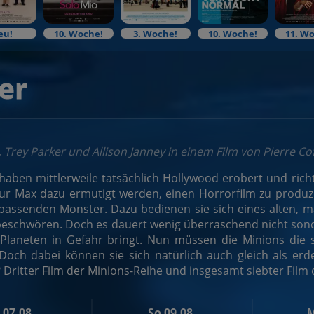
eu!
10. Woche!
3. Woche!
10. Woche!
11. W
er
, Trey Parker und Allison Janney in einem Film von Pierre Cof
haben mittlerweile tatsächlich Hollywood erobert und richte
r Max dazu ermutigt werden, einen Horrorfilm zu produzi
assenden Monster. Dazu bedienen sie sich eines alten, ma
eschwören. Doch es dauert wenig überraschend nicht sonder
Planeten in Gefahr bringt. Nun müssen die Minions die s
Doch dabei können sie sich natürlich auch gleich als er
 Dritter Film der Minions-Reihe und insgesamt siebter Film d
 07.08.
So 09.08.
M