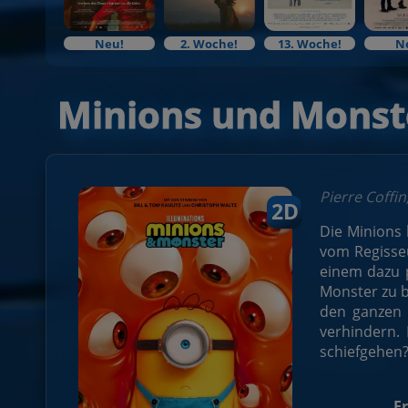
Neu!
2. Woche!
13. Woche!
N
Minions und Monst
Pierre Coffin
2D
Die Minions 
vom Regisseu
einem dazu p
Monster zu b
den ganzen 
verhindern. 
schiefgehen?
Fr