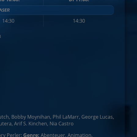
14:30
14:30
8
Deutch, Bobby Moynihan, Phil LaMarr, George Lucas,
tera, Arif S. Kinchen, Nia Castro
ry Perler;
Genre:
Abenteuer, Animation,