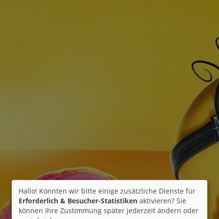
Hallo! Könnten wir bitte einige zusätzliche Dienste für
Erforderlich & Besucher-Statistiken
aktivieren? Sie
können Ihre Zustimmung später jederzeit ändern oder