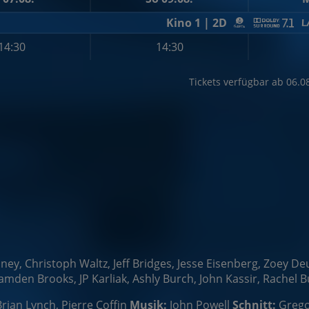
Kino 1 | 2D
14:30
14:30
Tickets verfügbar ab 06.0
anney, Christoph Waltz, Jeff Bridges, Jesse Eisenberg, Zoey 
mden Brooks, JP Karliak, Ashly Burch, John Kassir, Rachel Bu
Brian Lynch, Pierre Coffin
Musik:
John Powell
Schnitt:
Grego