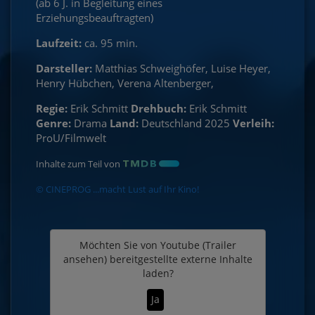
(ab 6 J. in Begleitung eines
Erziehungsbeauftragten)
Laufzeit:
ca. 95 min.
Darsteller:
Matthias Schweighöfer, Luise Heyer,
Henry Hübchen, Verena Altenberger,
Regie:
Erik Schmitt
Drehbuch:
Erik Schmitt
Genre:
Drama
Land:
Deutschland 2025
Verleih:
ProU/Filmwelt
Inhalte zum Teil von
© CINEPROG ...macht Lust auf Ihr Kino!
Möchten Sie von
Youtube (Trailer
ansehen)
bereitgestellte externe Inhalte
laden?
Ja