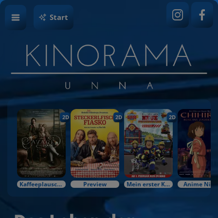
Start
2D
2D
2D
Kaffeeplausch & Kinozauber
Preview
Mein erster Kinobesuch
Anime Nigh