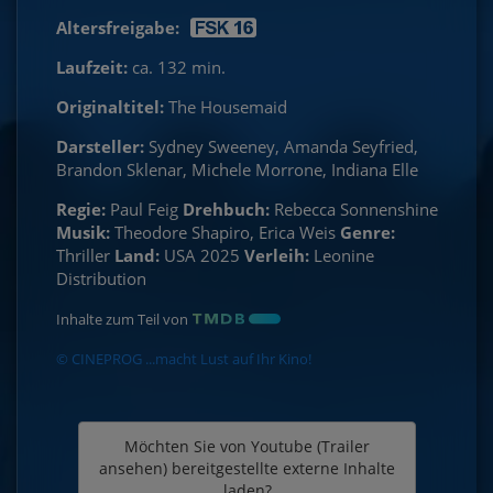
Altersfreigabe:
Laufzeit:
ca. 132 min.
Originaltitel:
The Housemaid
Darsteller:
Sydney Sweeney, Amanda Seyfried,
Brandon Sklenar, Michele Morrone, Indiana Elle
Regie:
Paul Feig
Drehbuch:
Rebecca Sonnenshine
Musik:
Theodore Shapiro, Erica Weis
Genre:
Thriller
Land:
USA 2025
Verleih:
Leonine
Distribution
Inhalte zum Teil von
© CINEPROG ...macht Lust auf Ihr Kino!
Möchten Sie von
Youtube (Trailer
ansehen)
bereitgestellte externe Inhalte
laden?