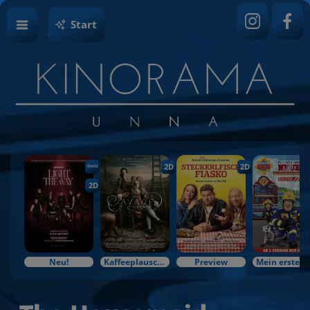
Start
2D
2D
OmU
2D
Neu!
Kaffeeplausch & Kinozauber
Preview