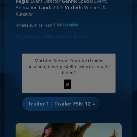
Regie:
Event Director
Genre:
Special Event,
Animation
Land:
2025
Verleih:
Winners &
Künstler
Inhalte zum Teil von
© CINEPROG ...macht Lust auf Ihr Kino!
Möchten Sie von
Youtube (Trailer
ansehen)
bereitgestellte externe Inhalte
laden?
Ja
Trailer 1 | Trailer-FSK: 12