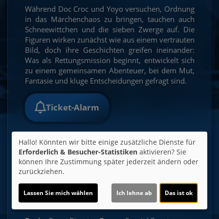
Während Doc Croc und Yoyo versuchen, Ordnung
in das Märchenchaos zu bringen, tauchen auch
Schneewittchen und die sieben Zwerge auf. Die
Figuren wirken zunächst wie aus einem vertrauten
Bild, doch ihre Geschichten greifen ineinander:
Was als Rettungsmission beginnt, entwickelt sich
zu einem gemeinsamen Abenteuer, bei dem Mut,
Fantasie und kluge Entscheidungen gefragt sind.
Ticket-Alarm
Hallo! Könnten wir bitte einige zusätzliche Dienste für
Erforderlich & Besucher-Statistiken
aktivieren? Sie
können Ihre Zustimmung später jederzeit ändern oder
zurückziehen.
Altersfreigabe:
noch nicht bekannt
Lassen Sie mich wählen
Ich lehne ab
Das ist ok
Originaltitel:
SimsalaGrimm Mitmachkino 2