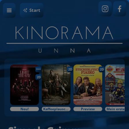
Start
2D
2D
OmU
2D
Neu!
Kaffeeplausch & Kinozauber
Preview