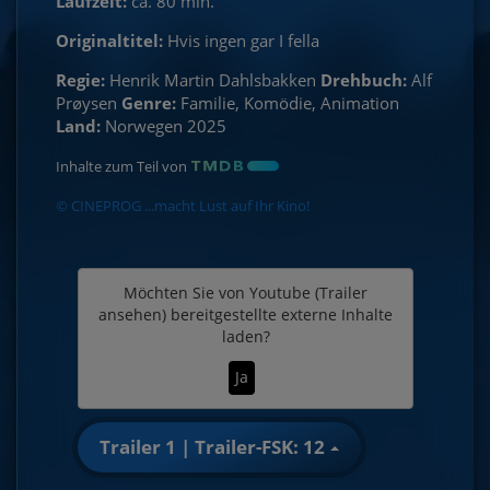
Laufzeit:
ca. 80 min.
Originaltitel:
Hvis ingen gar I fella
Regie:
Henrik Martin Dahlsbakken
Drehbuch:
Alf
Prøysen
Genre:
Familie, Komödie, Animation
Land:
Norwegen 2025
Inhalte zum Teil von
© CINEPROG ...macht Lust auf Ihr Kino!
Möchten Sie von
Youtube (Trailer
ansehen)
bereitgestellte externe Inhalte
laden?
Ja
Trailer 1 | Trailer-FSK: 12