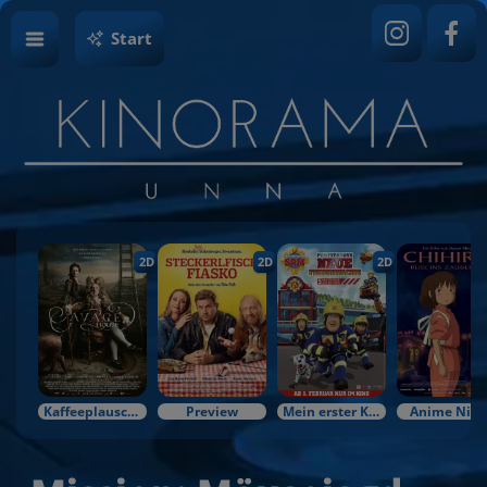
Start
2D
2D
2D
Kaffeeplausch & Kinozauber
Preview
Mein erster Kinobesuch
Anime Nigh