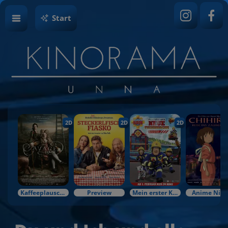
Start
2D
2D
2D
Kaffeeplausch & Kinozauber
Preview
Mein erster Kinobesuch
Anime Nigh