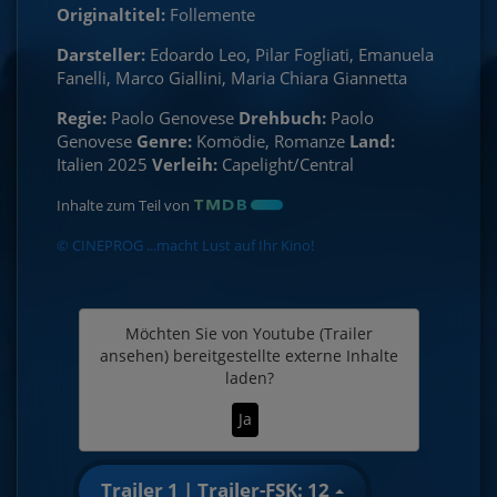
Originaltitel:
Follemente
Darsteller:
Edoardo Leo, Pilar Fogliati, Emanuela
Fanelli, Marco Giallini, Maria Chiara Giannetta
Regie:
Paolo Genovese
Drehbuch:
Paolo
Genovese
Genre:
Komödie, Romanze
Land:
Italien 2025
Verleih:
Capelight/Central
Inhalte zum Teil von
© CINEPROG ...macht Lust auf Ihr Kino!
Möchten Sie von
Youtube (Trailer
ansehen)
bereitgestellte externe Inhalte
laden?
Ja
Trailer 1 | Trailer-FSK: 12