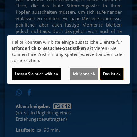
Tisch, die das laute Stimmengewirr in ihren
Köpfen ausschalten müssen, um sich aufeinander
einlassen zu können. Ein paar Missverständnisse,
peinliche, aber auch lustige Momente bleiben
jedoch nicht aus. Doch das gehört wohl auch ohne
die inneren Stimmen dazu...
Hallo! Könnten wir bitte einige zusätzliche Dienste für
Erforderlich & Besucher-Statistiken
aktivieren? Sie
Ticket-Alarm
können Ihre Zustimmung später jederzeit ändern oder
zurückziehen.
Lassen Sie mich wählen
Ich lehne ab
Das ist ok
Altersfreigabe:
(ab 6 J. in Begleitung eines
Erziehungsbeauftragten)
Laufzeit:
ca. 96 min.