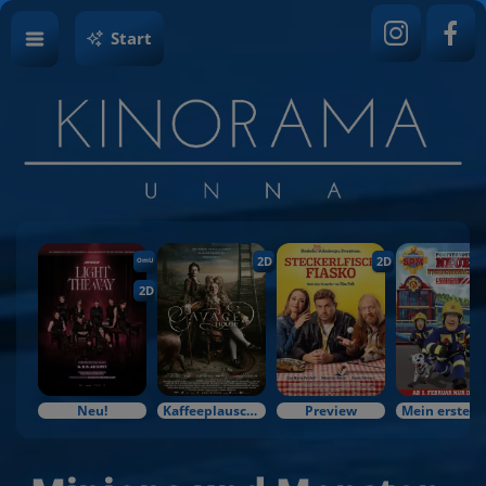
Start
2D
2D
OmU
2D
Neu!
Kaffeeplausch & Kinozauber
Preview