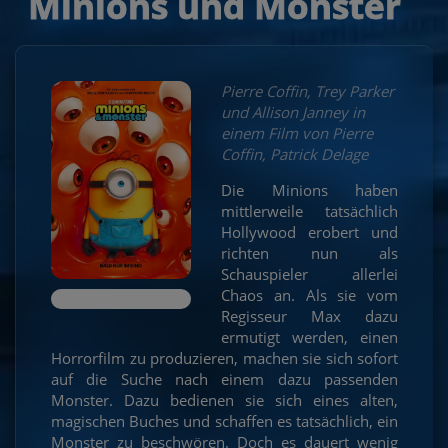
Minions und Monster
Pierre Coffin, Trey Parker
und Allison Janney in
einem Film von Pierre
Coffin, Patrick Delage
Die Minions haben
mittlerweile tatsächlich
Hollywood erobert und
richten nun als
Schauspieler allerlei
Chaos an. Als sie vom
Regisseur Max dazu
ermutigt werden, einen
Horrorfilm zu produzieren, machen sie sich sofort
auf die Suche nach einem dazu passenden
Monster. Dazu bedienen sie sich eines alten,
magischen Buches und schaffen es tatsächlich, ein
Monster zu beschwören. Doch es dauert wenig