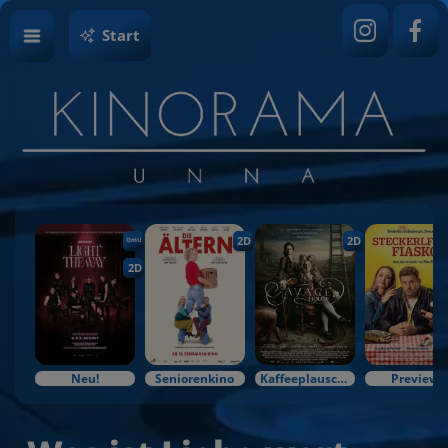
Start
2D
2D
OmU
2D
Neu!
Seniorenkino
Kaffeeplausch & Kinozauber
Preview