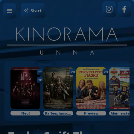
Start
2D
2D
OmU
2D
Neu!
Kaffeeplausch & Kinozauber
Preview