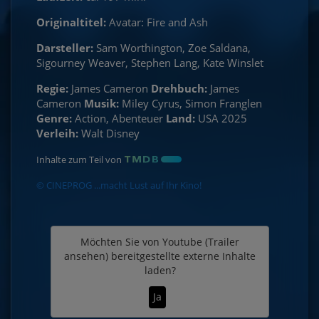
Originaltitel:
Avatar: Fire and Ash
Darsteller:
Sam Worthington, Zoe Saldana,
Sigourney Weaver, Stephen Lang, Kate Winslet
Regie:
James Cameron
Drehbuch:
James
Cameron
Musik:
Miley Cyrus, Simon Franglen
Genre:
Action, Abenteuer
Land:
USA 2025
Verleih:
Walt Disney
Inhalte zum Teil von
© CINEPROG ...macht Lust auf Ihr Kino!
Möchten Sie von
Youtube (Trailer
ansehen)
bereitgestellte externe Inhalte
laden?
Ja