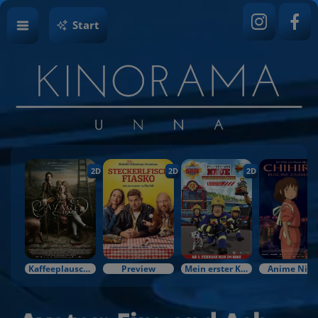
Start
2D
2D
2D
Kaffeeplausch & Kinozauber
Preview
Mein erster Kinobesuch
Anime Nigh