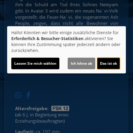
ihm die Schuld am Tod ihres Sohnes Neteyam
gibt. In Avatar 3 wird zudem ein neues Na´vi-Volk
vorgestellt: die Feuer-Na´vi, die sogenannten Ash
People, zeigen, dass nicht alle Bewohner von
Pandora gutherzig sind. Der dritte Teil der Avatar-
Hallo! Könnten wir bitte einige zusätzliche Dienste für
Reihe knüpft direkt an die Ereignisse von Avatar 2:
Erforderlich & Besucher-Statistiken
aktivieren? Sie
The Way Of Water an.
können Ihre Zustimmung später jederzeit ändern oder
zurückziehen.
Ticket-Alarm
Lassen Sie mich wählen
Ich lehne ab
Das ist ok
Altersfreigabe:
(ab 6 J. in Begleitung eines
Erziehungsbeauftragten)
Laufzeit:
ca. 197 min.