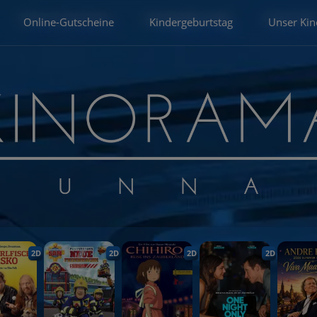
Online-Gutscheine
Kindergeburtstag
Unser Kin
2D
2D
2D
2D