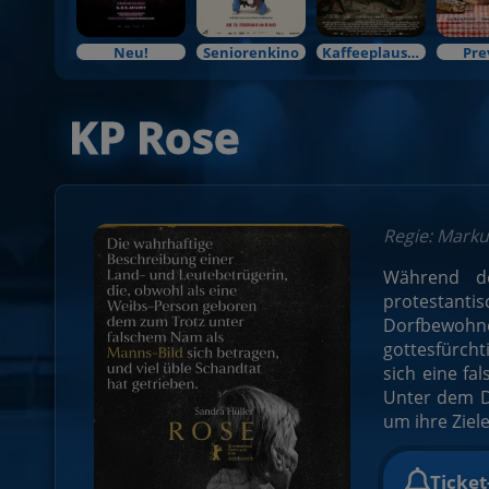
Neu!
Seniorenkino
Kaffeeplausch & Kinozauber
Pre
KP Rose
Regie: Marku
Während de
protestanti
Dorfbewohn
gottesfürch
sich eine fa
Unter dem De
um ihre Ziel
Ticke