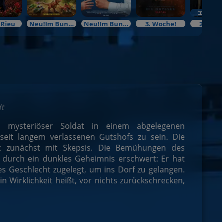
 Rieu
Neu!Im Bundesstart
Neu!Im Bundesstart
3. Woche!
2. Woc
dt
n mysteriöser Soldat in einem abgelegenen
seit langem verlassenen Gutshofs zu sein. Die
 zunächst mit Skepsis. Die Bemühungen des
durch ein dunkles Geheimnis erschwert: Er hat
es Geschlecht zugelegt, um ins Dorf zu gelangen.
 Wirklichkeit heißt, vor nichts zurückschrecken,