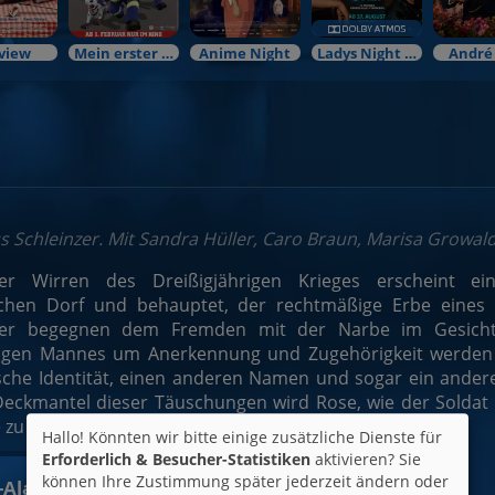
view
Mein erster Kinobesuch
Anime Night
Ladys Night Preview
André
s Schleinzer. Mit Sandra Hüller, Caro Braun, Marisa Growal
r Wirren des Dreißigjährigen Krieges erscheint ei
schen Dorf und behauptet, der rechtmäßige Erbe eines 
er begegnen dem Fremden mit der Narbe im Gesicht
tigen Mannes um Anerkennung und Zugehörigkeit werden 
lsche Identität, einen anderen Namen und sogar ein ander
ckmantel dieser Täuschungen wird Rose, wie der Soldat in
e zu erreichen und so das gesamte Dorf zu täuschen.
Hallo! Könnten wir bitte einige zusätzliche Dienste für
Erforderlich & Besucher-Statistiken
aktivieren? Sie
können Ihre Zustimmung später jederzeit ändern oder
t-Alarm