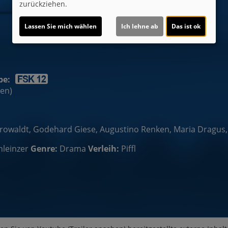
zurückziehen.
Lassen Sie mich wählen
Ich lehne ab
Das ist ok
be:
ten)
Growaldt, Godehard Giese, Augustino Renken, Maria Dragus
leinzer
Genre:
Drama
Verleih:
Piffl