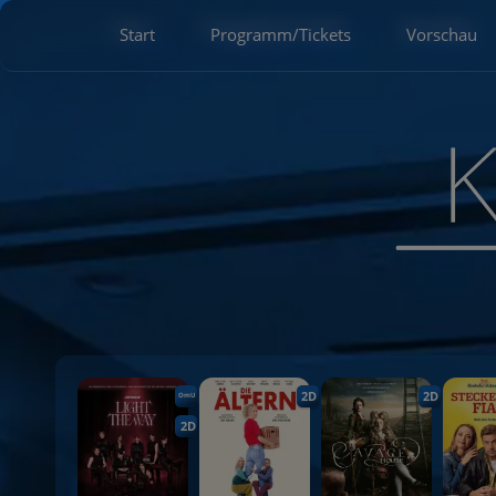
Start
Programm/Tickets
Vorschau
2D
2D
OmU
2D