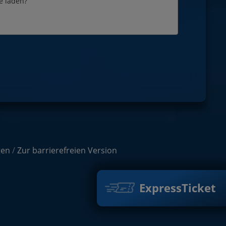
e laden?
gen
/
Zur barrierefreien Version
ExpressTicket