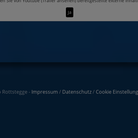
en Sie von
Youtube (Trailer ansehen)
bereitgestellte externe Inhalt
Ja
 Rottstegge -
Impressum
/
Datenschutz
/
Cookie Einstellun