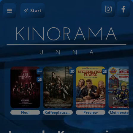
Start
2D
2D
OmU
2D
Neu!
Kaffeeplausch & Kinozauber
Preview