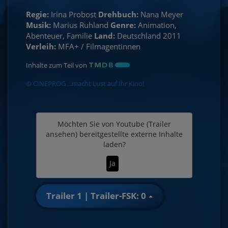
Regie:
Irina Probost
Drehbuch:
Nana Meyer
Musik:
Marius Ruhland
Genre:
Animation,
Abenteuer, Familie
Land:
Deutschland 2011
Verleih:
MFA+ / Filmagentinnen
Inhalte zum Teil von
© CINEPROG ...macht Lust auf Ihr Kino!
Möchten Sie von
Youtube (Trailer
ansehen)
bereitgestellte externe Inhalte
laden?
Ja
Trailer 1 | Trailer-FSK: 0